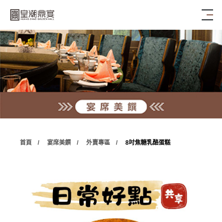
首頁
宴席美饌
外賣專區
8吋焦糖乳酪蛋糕