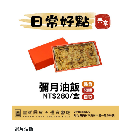
我 要 註 冊
彌月油飯