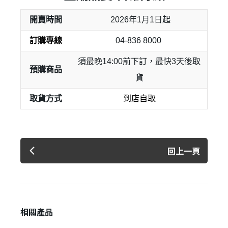
✕
會員登入
開賣時間
2026年1月1日起
訂購專線
04-836 8000
須最晚14:00前下訂，最快3天後取
預購商品
貨
取貨方式
到店自取
回上一頁
登 入
忘記密碼？
建立專屬帳號
相關產品
只要再完成幾個步驟，即可完成帳號的註冊程序，