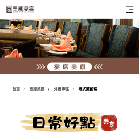
首頁
宴席美饌
外賣專區
港式蘿蔔糕