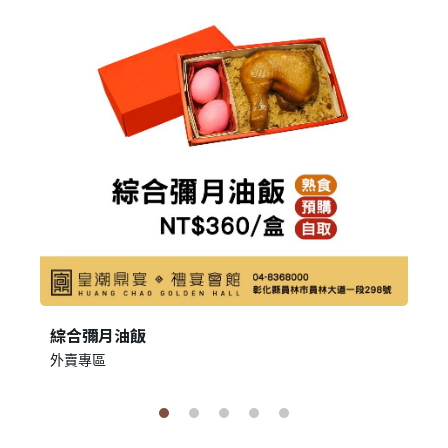
綜合彌月油飯
外賣專區