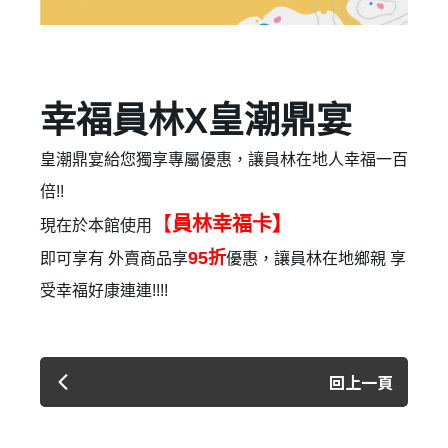
✕
會員登入
幸福員林X皇潮鼎宴
皇潮鼎宴給您獨享專屬優惠，讓員林在地人幸福一百
倍!!
【
員林幸福卡】
現在於本館使用
95折
即可享有 外賣商品享
優惠，讓員林在地鄉親 享
受幸福好康連連!!!!
登 入
回上一頁
忘記密碼？